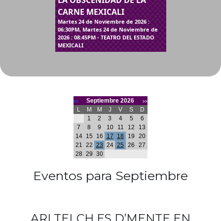
LA OBSCENIDAD DE LA
CARNE MEXICALI
Martes 24 de Noviembre de 2026 :
06:30PM, Martes 24 de Noviembre de
2026 : 08:45PM - TEATRO DEL ESTADO
MEXICALI
Septiembre 2026
<<
>>
L
M
M
J
V
S
D
1
2
3
4
5
6
7
8
9
10
11
12
13
14
15
16
17
18
19
20
21
22
23
24
25
26
27
28
29
30
Eventos para Septiembre
ARI TELCH ES D’MENTE EN