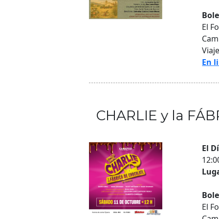
Bole
El F
Cami
Viaj
En l
CHARLIE y la FÁ
El D
12:
Luga
Bole
El F
Cami