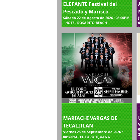
ELEFANTE Festival del
Pescado y Marisco
Sábado 22 de Agosto de 2026 : 08:00PM
J
- HOTEL ROSARITO BEACH
MARIACHI VARGAS DE
V
TECALITLAN
0
Viernes 25 de Septiembre de 2026 :
2
08:30PM - EL FORO TIJUANA