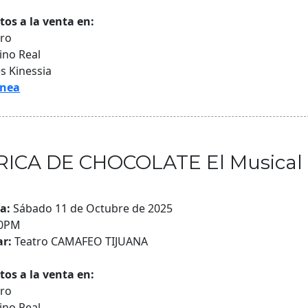
tos a la venta en:
oro
no Real
es Kinessia
inea
BRICA DE CHOCOLATE El Musical
ía:
Sábado 11 de Octubre de 2025
00PM
r:
Teatro CAMAFEO TIJUANA
tos a la venta en:
oro
no Real